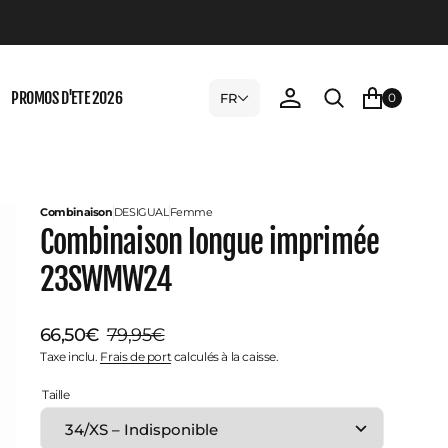
PROMOS D'ETE 2026
FR
0
Combinaison
DESIGUAL
Femme
Combinaison longue imprimée
23SWMW24
66,50€
79,95€
Prix
Prix
Taxe inclu.
Frais de port
calculés à la caisse.
Taille
de
habituel
vente