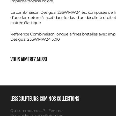
imprimé tropical coloré.
La combinaison Desigual 23SWMW24 est composée de fine
d'une fermeture à lacet dans le dos, d'un décolleté droit et
cintrée élastique.
Référence Combinaison longue à fines bretelles avec imp
Desigual 23SWMW24 5010
VOUS AIMEREZ AUSSI
LESSCULPTEURS.COM
NOS COLLECTIONS
Qui sommes-nous ?
Femme
Nos guides et conseils
Homme