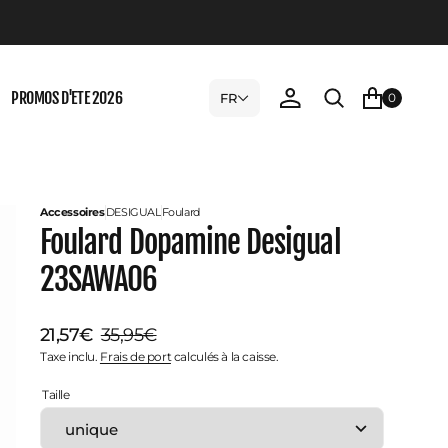
PROMOS D'ETE 2026
FR
0
Accessoires
DESIGUAL
Foulard
Foulard Dopamine Desigual
23SAWA06
21,57€
35,95€
Prix
Prix
Taxe inclu.
Frais de port
calculés à la caisse.
Taille
de
habituel
vente