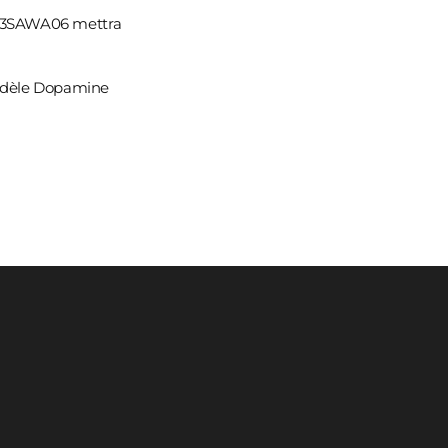
l 23SAWA06 mettra
odèle Dopamine