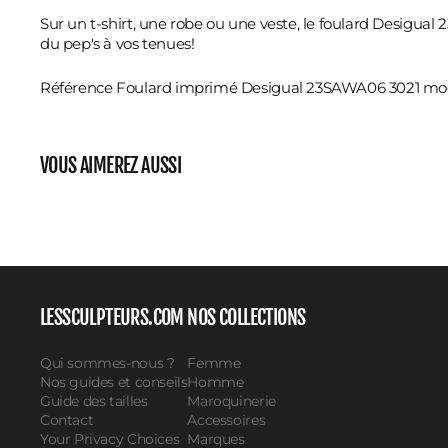
Sur un t-shirt, une robe ou une veste, le foulard Desigua
du pep's à vos tenues!
Référence Foulard imprimé Desigual 23SAWA06 3021 m
VOUS AIMEREZ AUSSI
LESSCULPTEURS.COM
NOS COLLECTIONS
Qui sommes-nous ?
Femme
Nos guides et conseils
Homme
Guide des tailles
Maroquinerie
Contact
Accessoires
Your Privacy Choices
Marques