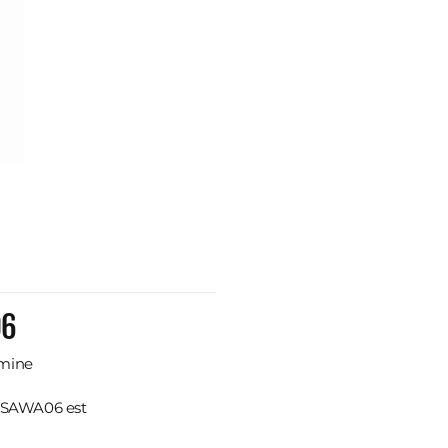
06
amine
 23SAWA06 est