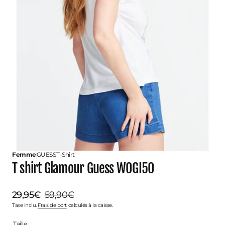
Ouvrir
le
média
2
dans
la
vue
Galerie
Femme
GUESS
T-Shirt
T shirt Glamour Guess W0GI50
29,95€
59,90€
Prix
Prix
Taxe inclu.
Frais de port
calculés à la caisse.
Taille