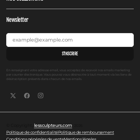
Newsletter
example@example.com
S'INSCRIRE
En renseignant votre adresse email, vous acceptez de recevoir nos emails marketing
par courrier électronique. Vous pouvez vous désinscrire à tout moment via les liens de
désinscription présents dans chacun de nos emails.
© Copyright,
lessculpteurs.com
,
2026
Politique de confidentialité
Politique de remboursement
Conditions générales de vente
Mentions légales