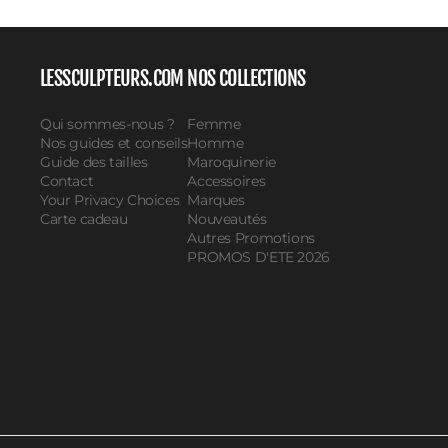
LESSCULPTEURS.COM
NOS COLLECTIONS
Qui sommes-nous ?
Femme
Nos guides et conseils
Homme
Guide des tailles
Maroquinerie
Contact
Accessoires
Your Privacy Choices
Marques
Carte cadeau
Nouveautés
Autres Promotions
PROMOS D'ETE 2026