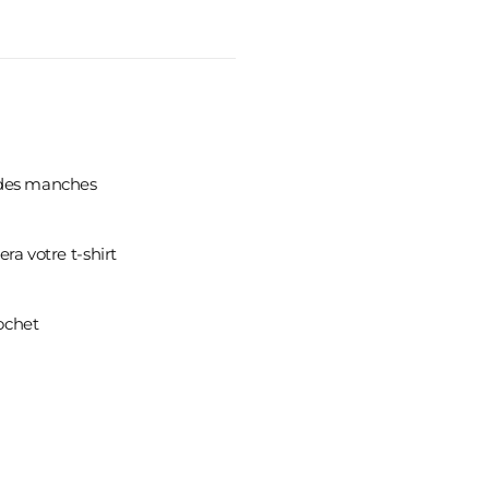
e des manches
ra votre t-shirt
ochet