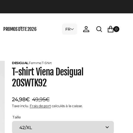
PROMOS D'ETE 2026
FR
0
DESIGUAL
Femme
T-Shirt
T-shirt Viena Desigual
20SWTK92
24,98€
49,95€
Prix
Prix
Taxe inclu.
Frais de port
calculés à la caisse.
Taille
de
habituel
vente